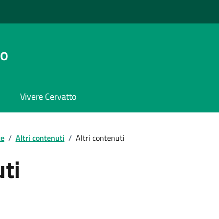
to
Vivere Cervatto
te
/
Altri contenuti
/
Altri contenuti
uti