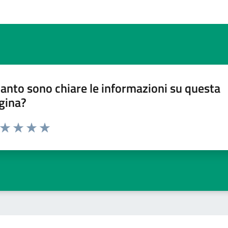
anto sono chiare le informazioni su questa
gina?
a da 1 a 5 stelle la pagina
ta 1 stelle su 5
Valuta 2 stelle su 5
Valuta 3 stelle su 5
Valuta 4 stelle su 5
Valuta 5 stelle su 5