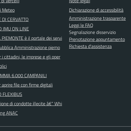
di Vercelli
Note legali
ni Meteo
Dichiarazione di accessibilità
Amministrazione trasparente
 DI CERVATTO
Leggi le FAQ
 IMU ON LINE
Segnalazione disservizio
PIEMONTE è il portale dei servi
Prenotazione appuntamento
Richiesta d'assistenza
 Pubblica Amministrazione piemo
 i cittadini, le imprese e gli oper
lici
MMA 6.000 CAMPANILI
aprire file con firme digitali
O FLEXIBUS
one di condotte illecite â€“ Whi
wing ANAC