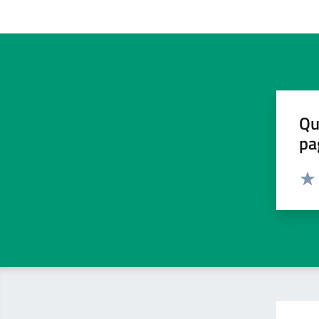
Qu
pa
Valut
Valu