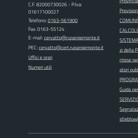
Provincia 
C.F. 82000730026 - P.Iva:
Previsio
01617100027
Telefono:
0163-561900
COMUNE
Fax: 0163-55124
CALCOLO
E-mail:
SISTEMA 
PEC:
zi della
Uffici e orari
ntese per
Numeri utili
atori pubb
PROGRA
Guida per 
SERVIZI
Segnalazi
stleblo