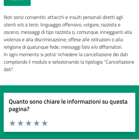
Non sono consentiti: attacchi e insulti personali diretti agli
utenti e/o a terzi; linguaggio offensivo, volgare, razzista e
osceno; messaggi di tipo razzista o, comunque, inneggianti alla
violenza e alla discriminazione; offese alle istituzioni o alla
religione di qualunque fede; messaggi falsi e/o diffamatori.
In ogni momento si potra' richiedere la cancellazione dei dati
compilando il modulo e selezionando la tipologia "Cancellazione
dati".
Quanto sono chiare le informazioni su questa
pagina?
Valuta da 1 a 5 stelle la pagina
Valuta 1 stelle su 5
Valuta 2 stelle su 5
Valuta 3 stelle su 5
Valuta 4 stelle su 5
Valuta 5 stelle su 5