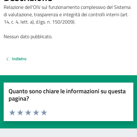
Relazione dell'OIV sul funzionamento complessivo del Sistema
di valutazione, trasparenza e integrità dei controlli interni (art.
14, c. 4, lett. a), d.lgs. n. 150/2009).
Nessun dato pubblicato.
Indietro
Quanto sono chiare le informazioni su questa
pagina?
Valuta da 1 a 5 stelle la pagina
Valuta 1 stelle su 5
Valuta 2 stelle su 5
Valuta 3 stelle su 5
Valuta 4 stelle su 5
Valuta 5 stelle su 5