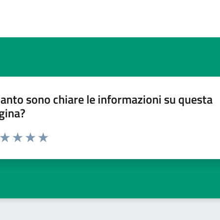
anto sono chiare le informazioni su questa
gina?
a da 1 a 5 stelle la pagina
ta 1 stelle su 5
Valuta 2 stelle su 5
Valuta 3 stelle su 5
Valuta 4 stelle su 5
Valuta 5 stelle su 5