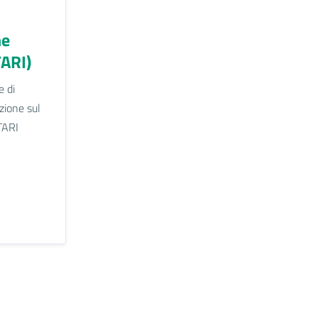
ne
TARI)
e di
zione sul
TARI