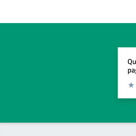
Qu
pa
Valut
Valu